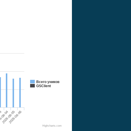
Всего уников
GSClient
03
2026-08-06
6-08-04
2026-08-05
Highcharts.com