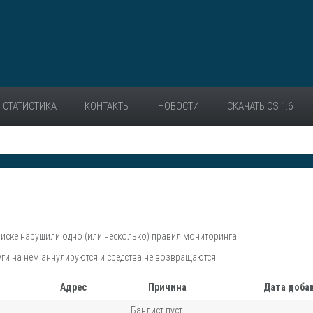
СТАТИСТИКА
КОНТАКТЫ
НОВОСТИ
СКАЧАТЬ CS 1.6
писке нарушили одно (или несколько) правил мониторинга.
уги на нем аннулируются и средства не возвращаются.
Адрес
Причина
Дата доба
Банлист пуст