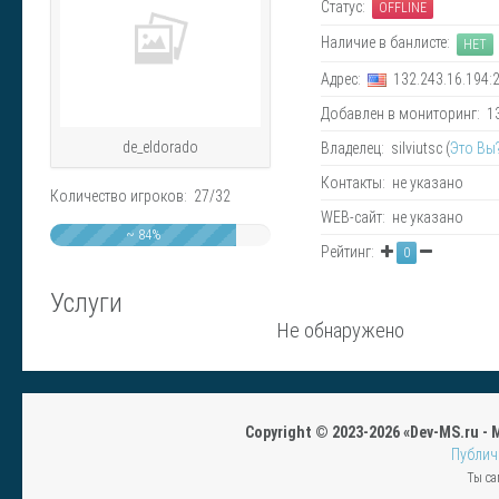
Статус:
OFFLINE
Наличие в банлисте:
НЕТ
Адрес:
132.243.16.194:
Добавлен в мониторинг: 13.
de_eldorado
Владелец: silviutsc (
Это Вы
Контакты: не указано
Количество игроков: 27/32
WEB-сайт: не указано
~ 84%
Рейтинг:
0
Услуги
Не обнаружено
Copyright © 2023-2026 «Dev-MS.ru -
Публич
Ты са