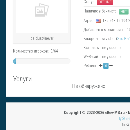
Статус:
OFFLINE
Наличие в банлисте:
НЕТ
Адрес:
132.243.16.194:
Добавлен в мониторинг: 13.
de_dust4never
Владелец: silviutsc (
Это Вы
Контакты: не указано
Количество игроков: 3/64
WEB-сайт: не указано
~
Рейтинг:
0
5%
Услуги
Не обнаружено
Copyright © 2023-2026 «Dev-MS.ru -
Публич
Ты са