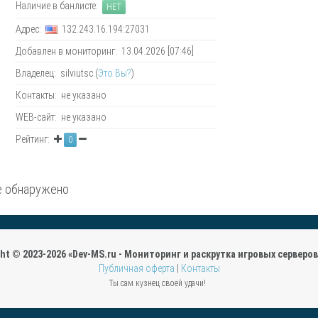
Наличие в банлисте:
НЕТ
Адрес:
132.243.16.194:27031
Добавлен в мониторинг: 13.04.2026 [07:46]
Владелец: silviutsc (
Это Вы?
)
Контакты: не указано
WEB-сайт: не указано
Рейтинг:
0
 обнаружено
ght © 2023-2026 «Dev-MS.ru - Мониторинг и раскрутка игровых серверов 
Публичная оферта
|
Контакты
Ты сам кузнец своей удачи!