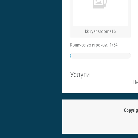
kk_ryansrooma16
Количество игроков: 1/64
~
2%
Услуги
Не
Copyri