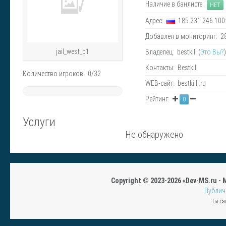
Наличие в банлисте:
НЕТ
Адрес:
185.231.246.100
Добавлен в мониторинг: 28.
jail_west_b1
Владелец: bestkill (
Это Вы?
Контакты: Bestkill
Количество игроков: 0/32
WEB-сайт: bestkilll.ru
~
Рейтинг:
0
0%
Услуги
Не обнаружено
Copyright © 2023-2026 «Dev-MS.ru -
Публич
Ты са