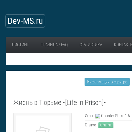
Dev-MS.ru
ЛИСТИНГ
ПРАВИЛА / FAQ
СТАТИСТИКА
КОНТАКТ
Информация о сервере
Жизнь в Тюрьме •[Life in Prison]•
Игра:
Counter Strike 1.6
Статус:
ONLINE