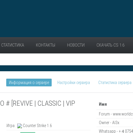
СТАТИСТИКА
КОНТАКТЫ
НОВОСТИ
СКАЧАТЬ CS 1.6
Информация о сервере
Настройки сервера
Статистика сервера
 # [REVIVE | CLASSIC | VIP
Имя
Forum - www.worldc
Owner - Al3x
Игра:
Counter Strike 1.6
Whatsapp - +４075