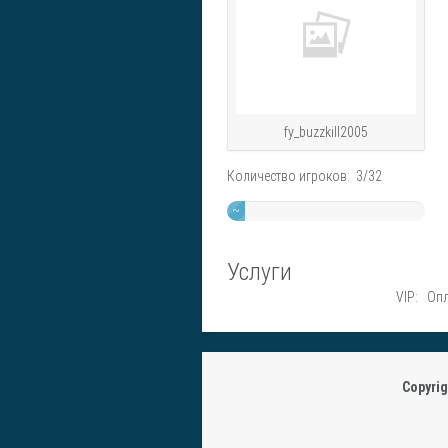
fy_buzzkill2005
Количество игроков: 3/32
~
9%
Услуги
VIP: Опл
Copyri