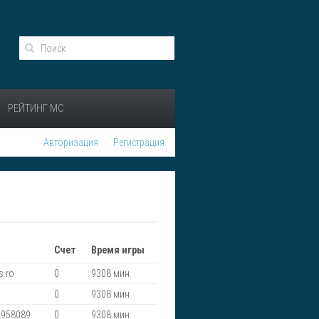
РЕЙТИНГ МС
Авторизация
Регистрация
Счет
Время игры
s.ro
0
9308 мин.
0
9308 мин.
4958089
0
9308 мин.