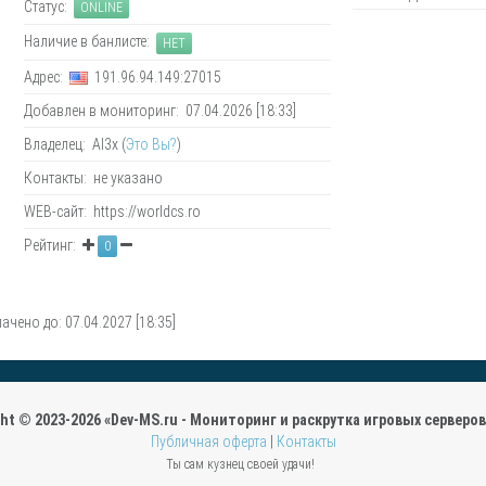
Статус:
ONLINE
Наличие в банлисте:
НЕТ
Адрес:
191.96.94.149:27015
Добавлен в мониторинг: 07.04.2026 [18:33]
Владелец: Al3x (
Это Вы?
)
Контакты: не указано
WEB-сайт: https://worldcs.ro
Рейтинг:
0
ачено до: 07.04.2027 [18:35]
ght © 2023-2026 «Dev-MS.ru - Мониторинг и раскрутка игровых серверов 
Публичная оферта
|
Контакты
Ты сам кузнец своей удачи!