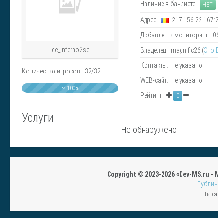
Наличие в банлисте:
НЕТ
Адрес:
217.156.22.167:
Добавлен в мониторинг: 06.
de_inferno2se
Владелец: magnific26 (
Это 
Контакты: не указано
Количество игроков: 32/32
WEB-сайт: не указано
~ 100%
Рейтинг:
0
Услуги
Не обнаружено
Copyright © 2023-2026 «Dev-MS.ru -
Публич
Ты са