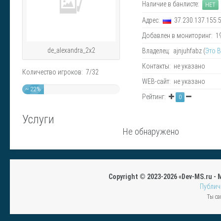
Наличие в банлисте:
НЕТ
Адрес:
37.230.137.155:
Добавлен в мониторинг: 19.
de_alexandra_2x2
Владелец: ajnjuhfabz (
Это 
Контакты: не указано
Количество игроков: 7/32
WEB-сайт: не указано
~ 22%
Рейтинг:
0
Услуги
Не обнаружено
Copyright © 2023-2026 «Dev-MS.ru -
Публич
Ты са