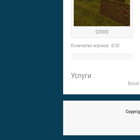
$2000$
Количество игроков: 0/20
~
0%
Услуги
Boost:
Copyri