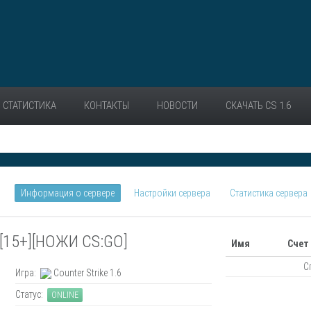
СТАТИСТИКА
КОНТАКТЫ
НОВОСТИ
СКАЧАТЬ CS 1.6
Информация о сервере
Настройки сервера
Статистика сервера
[15+][НОЖИ CS:GO]
Имя
Счет
С
Игра:
Counter Strike 1.6
Статус:
ONLINE