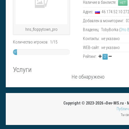
Наличие в банлисте:
НЕТ
Адрес:
46.174.52.10:27
Добавлен в мониторинг: 03.
hns_floppytown_pro
Владелец: TobyBorka (
Это 
Контакты: не указано
Количество игроков: 1/15
WEB-сайт: не указано
~
Рейтинг:
2
7%
Услуги
Не обнаружено
Copyright © 2023-2026 «Dev-MS.ru -
Публич
Ты са