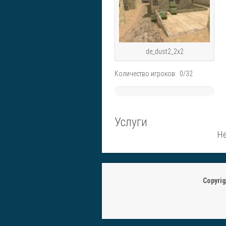
de_dust2_2x2
Количество игроков: 0/32
~
0%
Услуги
Не
Copyri