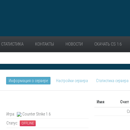
СТАТИСТИКА
КОНТАКТЫ
НОВОСТИ
СКАЧАТЬ CS 1.6
Информация о сервере
Настройки сервера
Статистика сервера
Имя
Счет
С
Игра:
Counter Strike 1.6
Статус:
OFFLINE